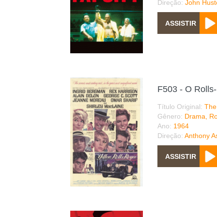
Direção:
John Hust
F503 - O Rolls
Título Original:
The
Gênero:
Drama, R
Ano:
1964
Direção:
Anthony A