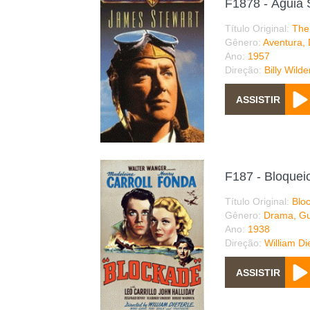
F1878 - Águia S
Título Original:
The 
Gênero:
Aventura, 
Ano:
1957
Direção:
Billy Wilde
F187 - Bloque
Título Original:
Blo
Gênero:
Drama, Gu
Ano:
1938
Direção:
William Di