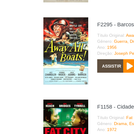
F2295 - Barcos
Título Original:
Away
Gênero:
Guerra, D
Ano:
1956
Direção:
Joseph P
F1158 - Cidade
Título Original:
Fat 
Gênero:
Drama, Es
Ano:
1972