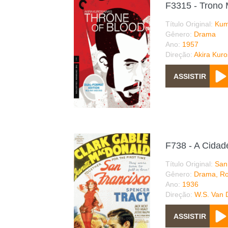
F3315 - Trono
Título Original:
Kum
Gênero:
Drama
Ano:
1957
Direção:
Akira Kur
F738 - A Cida
Título Original:
San
Gênero:
Drama, Ro
Ano:
1936
Direção:
W.S. Van 