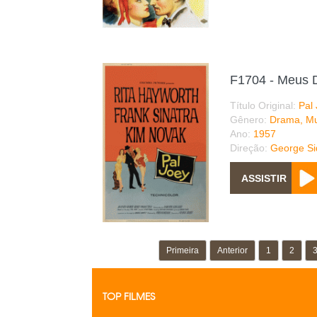
F1704 - Meus 
Título Original:
Pal
Gênero:
Drama, Mu
Ano:
1957
Direção:
George Si
Primeira
Anterior
1
2
TOP FILMES